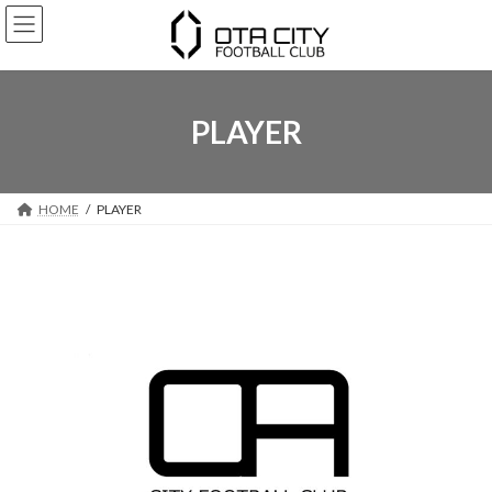
コ
ナ
ン
ビ
テ
ゲ
ン
ー
ツ
シ
へ
ョ
PLAYER
ス
ン
キ
に
ッ
移
プ
動
HOME
PLAYER